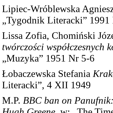
Lipiec-Wróblewska Agnies
„Tygodnik Literacki” 1991
Lissa Zofia, Chomiński Jó
twórczości współczesnych 
„Muzyka” 1951 Nr 5-6
Łobaczewska Stefania
Krak
Literacki”, 4 XII 1949
M.P.
BBC ban on Panufnik: i
Hugh Greene
, w: „The Tim