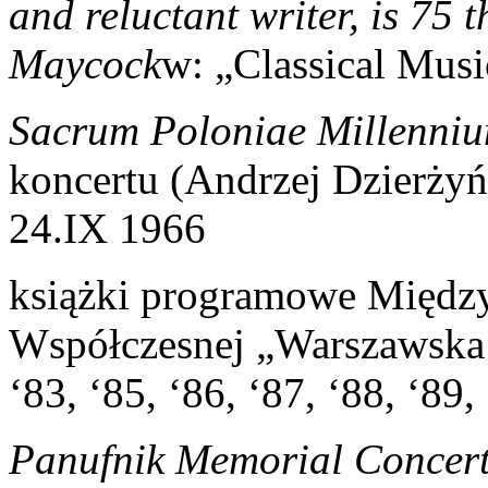
and reluctant writer, is 75 
Maycock
w: „Classical Musi
Sacrum Poloniae Millenni
koncertu (Andrzej Dzierżyń
24.IX 1966
książki programowe Międz
Współczesnej „Warszawska Je
‘83, ‘85, ‘86, ‘87, ‘88, ‘89,
Panufnik Memorial Concert