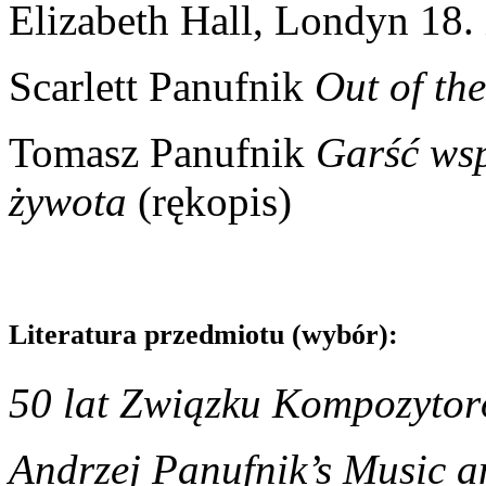
Elizabeth Hall, Londyn 18.
Scarlett Panufnik
Out of th
Tomasz Panufnik
Garść ws
żywota
(rękopis)
Literatura przedmiotu (wybór):
50 lat Związku Kompozytor
Andrzej Panufnik’s Music an