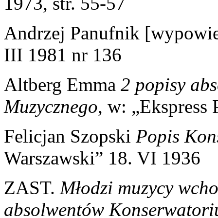
1973, str. 55-57
Andrzej Panufnik [wypowie
III 1981 nr 136
Altberg Emma
2 popisy ab
Muzycznego
, w: „Ekspress
Felicjan Szopski
Popis Kon
Warszawski” 18. VI 1936
ZAST.
Młodzi muzycy wcho
absolwentów Konserwator