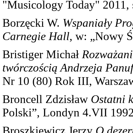
"Musicology Today" 2011, 
Borzęcki W.
Wspaniały Pro
Carnegie Hall
, w: „Nowy Ś
Bristiger Michał
Rozważania
twórczością Andrzeja Panu
Nr 10 (80) Rok III, Warsza
Broncell Zdzisław
Ostatni 
Polski”, Londyn 4.VII 199
Broszkiewicz Jerzy
O dezer