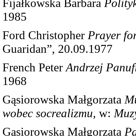
Fijałkowska Barbara
Polity
1985
Ford Christopher
Prayer fo
Guaridan”, 20.09.1977
French Peter
Andrzej Panuf
1968
Gąsiorowska Małgorzata
Mu
wobec socrealizmu,
w:
Muzy
Gąsiorowska Małgorzata
Pa