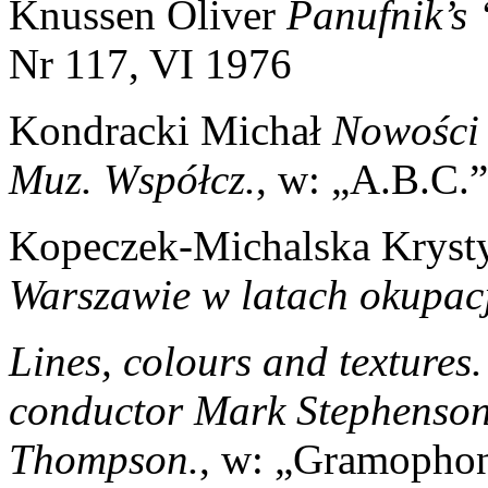
Knussen Oliver
Panufnik’s 
Nr 117, VI 1976
Kondracki Michał
Nowości 
Muz. Współcz.
, w: „A.B.C.
Kopeczek-Michalska Krys
Warszawie w latach okupac
Lines, colours and textures
conductor Mark Stephenson
Thompson.
, w: „Gramophon